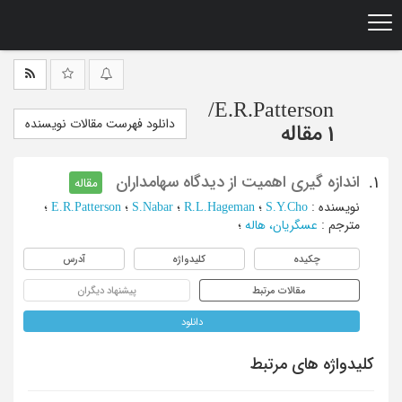
Ski
t
mai
conten
/
E.R.Patterson
دانلود فهرست مقالات نویسنده
1 مقاله
اندازه گیری اهمیت از دیدگاه سهامداران
1.
مقاله
نویسنده
:
S.Y.Cho
؛
R.L.Hageman
؛
S.Nabar
؛
E.R.Patterson
؛
مترجم
:
عسگریان، هاله
؛
چکیده
کلیدواژه
آدرس
مقالات مرتبط
پیشنهاد دیگران
دانلود
کلیدواژه های مرتبط