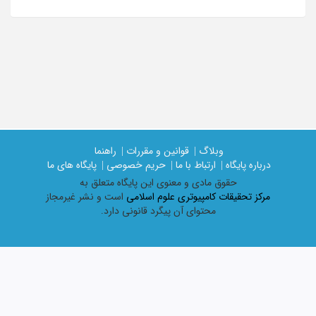
وبلاگ |
قوانین و مقررات |
راهنما
درباره پایگاه |
ارتباط با ما |
حریم خصوصی |
پایگاه های ما
حقوق مادی و معنوی اين پايگاه متعلق به
مرکز تحقیقات کامپیوتری علوم اسلامی
است و نشر غیرمجاز
محتوای آن پیگرد قانونی دارد.