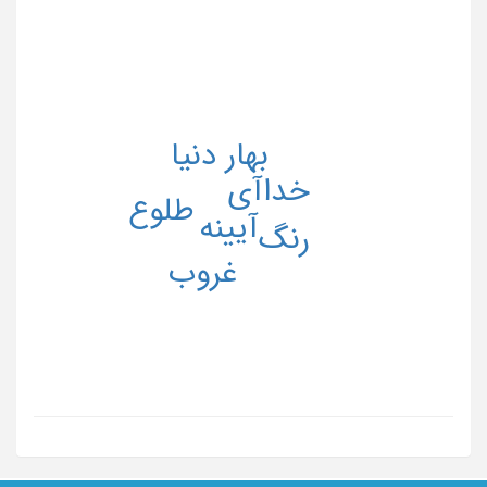
بهار
دنیا
آی
خدا
طلوع
آیینه
رنگ
غروب