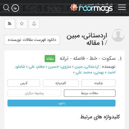
Ski
t
mai
conten
اردستانی، مبین
دانلود فهرست مقالات نویسنده
/
1 مقاله
سکوت - خط - فاصله - ترانه
1.
مقاله
نویسنده
:
اردستانی، مبین
؛
منزوی، حسین
؛
معلم، علی
؛
شاملو،
احمد
؛
بهمنی، محمد علی
؛
چکیده
کلیدواژه
آدرس
مقالات مرتبط
پیشنهاد دیگران
دانلود
کلیدواژه های مرتبط