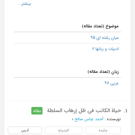
موضوع (تعداد مقاله)
میان رشته ای 95
ادبیات و زبانها 2
زبان (تعداد مقاله)
عربی 97
حیاة الکاتب فی ظل إرهاب السلطة
1.
مقاله
نویسنده
:
أحمد عباس صالح
؛
چکیده
کلیدواژه
آدرس