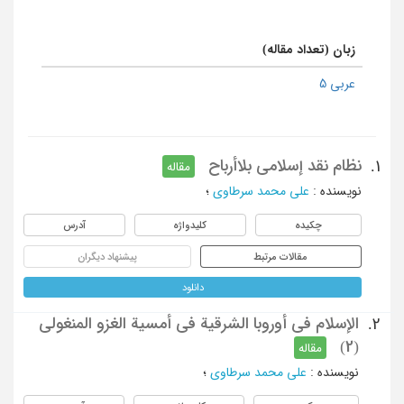
زبان (تعداد مقاله)
عربی 5
نظام نقد إسلامی بلاأرباح
1.
مقاله
نویسنده
:
علی محمد سرطاوی
؛
چکیده
کلیدواژه
آدرس
مقالات مرتبط
پیشنهاد دیگران
دانلود
الإسلام فی أوروبا الشرقیة فی أمسیة الغزو المنغولی
2.
(2)
مقاله
نویسنده
:
علی محمد سرطاوی
؛