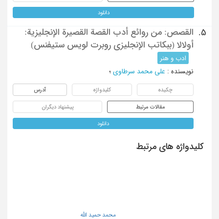
دانلود
القصص: من روائع أدب القصة القصیرة الإنجلیزیة:
5.
أولالا (ببکاتب الإنجلیزی روبرت لویس ستیفنس)
ادب و هنر
نویسنده
:
علی محمد سرطاوی
؛
چکیده
کلیدواژه
آدرس
مقالات مرتبط
پیشنهاد دیگران
دانلود
کلیدواژه های مرتبط
محمد حمید الله