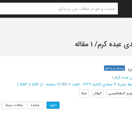
دی عبده کرم
/
1 مقاله
ی
پرسش و پاسخ
 عبده کرم
؛
دی الثانیة 1329 - العدد 9
ISC
(‎2 صفحه -
از 552 تا 553
)
نویم المغناطیسی
الهلال
سنة
چکیده
مقالات مرتبط
دانلود