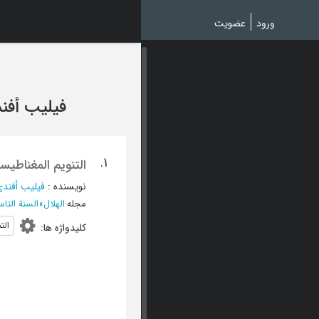
Ski
t
ورود
عضویت
mai
conten
فیلیب أفن
1.
التنویم المغناطیس
نویسنده
:
فیلیب أفندی
مجله
:
الهلال
»
السنة التاسعة عشرة، 4 جما
الت
کلیدواژه ها
: