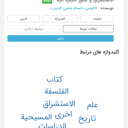
مقاله
نویسنده
:
الالوسی، حسام محیی الدین
؛
چکیده
کلیدواژه
آدرس
مقالات مرتبط
پیشنهاد دیگران
دانلود
کلیدواژه های مرتبط
کتاب
الفلسفة
الاستشراق
علم
اخری
المسیحیة
تاریخ
الدراسات