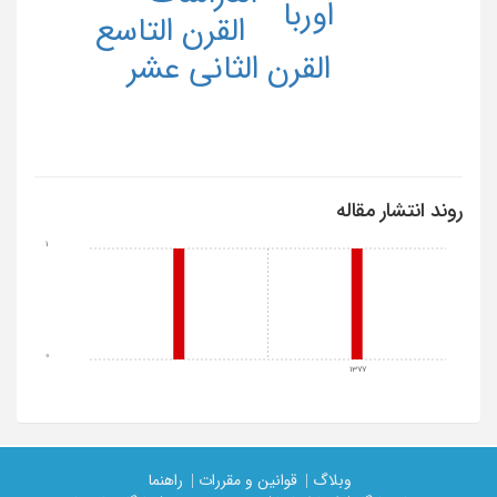
اوربا
القرن التاسع
القرن الثانی عشر
روند انتشار مقاله
1
0
1377
وبلاگ |
قوانین و مقررات |
راهنما