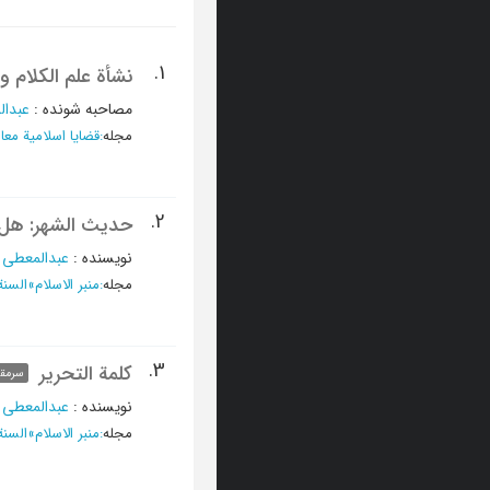
1.
نشأة علم الکلام و 
مصاحبه شونده
:
عبدال
مجله
:
قضایا اسلامیة معا
2.
حدیث الشهر: هل قا
نویسنده
:
عبدالمعطی 
مجله
:
منبر الاسلام
»
السنة ا
3.
کلمة التحریر
سرمقا
نویسنده
:
عبدالمعطی 
مجله
:
منبر الاسلام
»
السنة ا