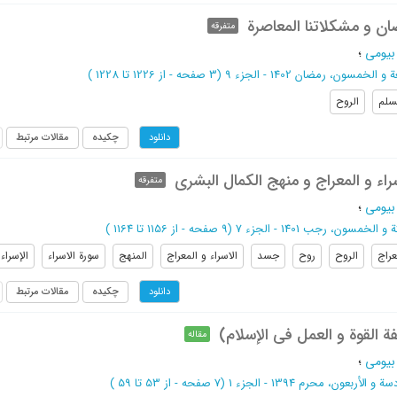
ن و مشکلاتنا المعاصرة
متفرقه
بیومی
؛
 الخمسون، رمضان 1402 - الجزء 9
(‎3 صفحه -
از 1226 تا 1228
)
سلم
الروح
چکیده
مقالات مرتبط
دانلود
اء و المعراج و منهج الکمال البشری
متفرقه
بیومی
؛
 الخمسون، رجب 1401 - الجزء 7
(‎9 صفحه -
از 1156 تا 1164
)
عراج
الروح
روح
جسد
الاسراء و المعراج
المنهج
سورة الاسراء
الإسراء
چکیده
مقالات مرتبط
دانلود
 القوة و العمل فی الإسلام)
مقاله
بیومی
؛
 الأربعون، محرم 1394 - الجزء 1
(‎7 صفحه -
از 53 تا 59
)