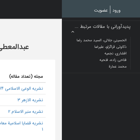
Ski
t
ورود
عضویت
mai
conten
پدیدآورانی با مقالات مرتبط ...
الحسینی جلالی، السید محمد رضا
عبدالمعطی
ذکاوتی قراگزلو، علیرضا
افشاری، نجمیه
فتاحی زاده، فتحیه
محمد عمارة
مجله (تعداد مقاله)
نشریه الوعی الاسلامی 74
نشریه الازهر 3
نشریه منبر الاسلام 2
نشریه قضایا اسلامیة معا
1