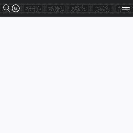
Ski
t
mai
conten