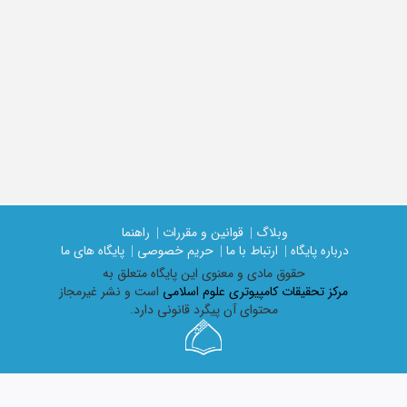
وبلاگ |
قوانین و مقررات |
راهنما
درباره پایگاه |
ارتباط با ما |
حریم خصوصی |
پایگاه های ما
حقوق مادی و معنوی اين پايگاه متعلق به
مرکز تحقیقات کامپیوتری علوم اسلامی
است و نشر غیرمجاز
محتوای آن پیگرد قانونی دارد.