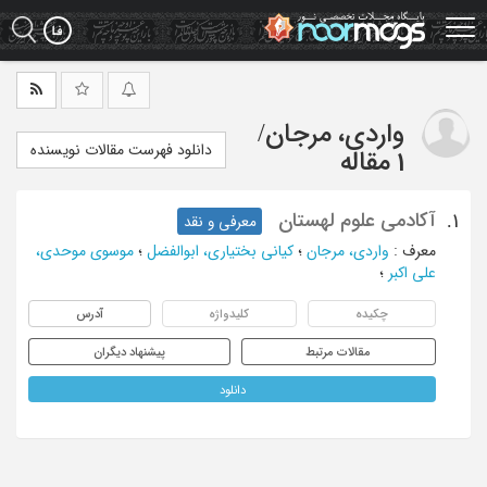
Ski
t
mai
conten
واردی، مرجان
/
دانلود فهرست مقالات نویسنده
1 مقاله
آکادمی علوم لهستان
1.
معرفی و نقد
معرف
:
واردی، مرجان
؛
کیانی بختیاری، ابوالفضل
؛
موسوی موحدی،
علی اکبر
؛
چکیده
کلیدواژه
آدرس
مقالات مرتبط
پیشنهاد دیگران
دانلود