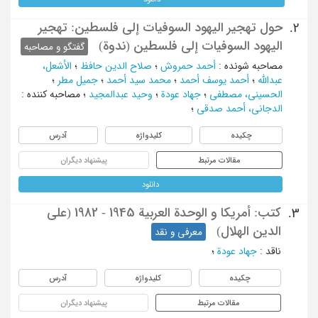
حول تهجیر الیهود السوفیات إلی فلسطین: تهجیر
2.
الیهود السوفیات إلی فلسطین (ندوة)
گفتگو و مصاحبه
مصاحبه شونده
:
أحمد حمروش
؛
صلاح الدین حافظ
؛
الأشعل،
عبدالله
؛
أحمد یوسف أحمد
؛
محمد سید أحمد
؛
جمیل مطر
؛
الحسینی، مصطفی
؛
جهاد عودة
؛
وحید عبدالمجید
؛
مصاحبه کننده
:
الدجانی، أحمد صدقی
؛
چکیده
کلیدواژه
آدرس
مقالات مرتبط
پیشنهاد دیگران
دانلود
کتب: أمریکا و الوحدة العربیة 1945 - 1982 (علی
3.
الدین الهلال)
معرفی و نقد
ناقد
:
جهاد عودة
؛
چکیده
کلیدواژه
آدرس
مقالات مرتبط
پیشنهاد دیگران