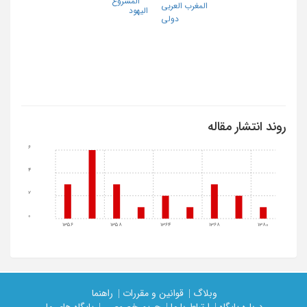
المشروع
المغرب العربی
الیهود
دولی
روند انتشار مقاله
6
4
2
0
1356
1358
1364
1368
1380
وبلاگ |
قوانین و مقررات |
راهنما
درباره پایگاه |
ارتباط با ما |
حریم خصوصی |
پایگاه های ما