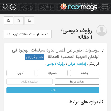
Ski
t
mai
conten
رؤوف دبوسی
/
دانلود فهرست مقالات نویسنده
1 مقاله
مؤتمرات: تقریر عن أعمال ندوة سیاسات الهجرة فی
1.
البلدان العربیة المصدرة للعمالة
خبر و گزارش
گزارشگر
:
إبراهیم عوض
؛
رؤوف دبوسی
؛
چکیده
کلیدواژه
آدرس
مقالات مرتبط
پیشنهاد دیگران
دانلود
کلیدواژه های مرتبط