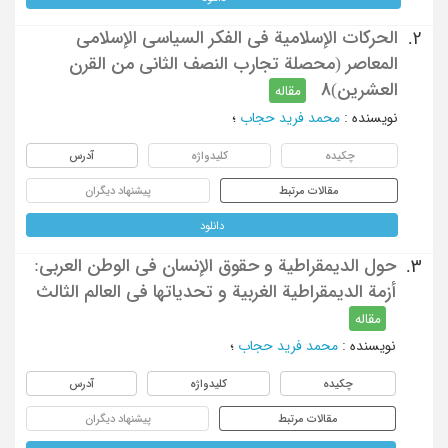
الحرکات الإسلامیة فی الفکر السیاسی الإسلامی
2.
المعاصر (محصلة تجارب النصف الثانی من القرن
العشرین)8
مقاله
نویسنده
:
محمد فرید حجاب
؛
چکیده
کلیدواژه
آدرس
مقالات مرتبط
پیشنهاد دیگران
دانلود
حول الدیمقراطیة و حقوق الإنسان فی الوطن العربی:
3.
أزمة الدیمقراطیة الغربیة و تحدیاتها فی العالم الثالث
مقاله
نویسنده
:
محمد فرید حجاب
؛
چکیده
کلیدواژه
آدرس
مقالات مرتبط
پیشنهاد دیگران