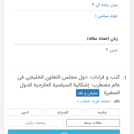
میان رشته ای 3
علوم سیاسی 1
زبان (تعداد مقاله)
عربی 4
کتب و قراءات: دول مجلس التعاون الخلیجی فی
1.
عالم مضطرب: إشکالیة السیاسیة الخارجیة للدول
الصغیرة
معرفی و نقد
ناقد
:
محمد فرید حجاب
؛
چکیده
کلیدواژه
آدرس
مقالات مرتبط
پیشنهاد دیگران
دانلود