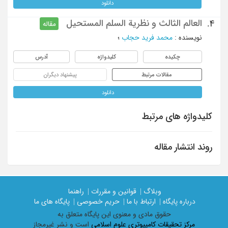
دانلود
العالم الثالث و نظریة السلم المستحیل
4.
مقاله
نویسنده
:
محمد فرید حجاب
؛
چکیده
کلیدواژه
آدرس
مقالات مرتبط
پیشنهاد دیگران
دانلود
کلیدواژه های مرتبط
روند انتشار مقاله
وبلاگ |
قوانین و مقررات |
راهنما
درباره پایگاه |
ارتباط با ما |
حریم خصوصی |
پایگاه های ما
حقوق مادی و معنوی اين پايگاه متعلق به
مرکز تحقیقات کامپیوتری علوم اسلامی
است و نشر غیرمجاز