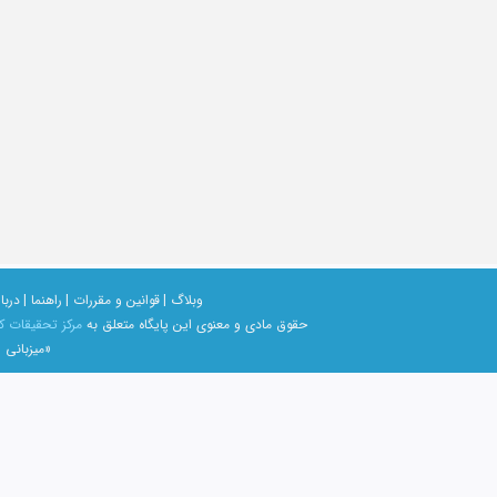
وبلاگ |
قوانین و مقررات |
راهنما |
دربار
حقوق مادی و معنوی اين پايگاه متعلق به
مرکز تحقیقات ک
«میزبانی