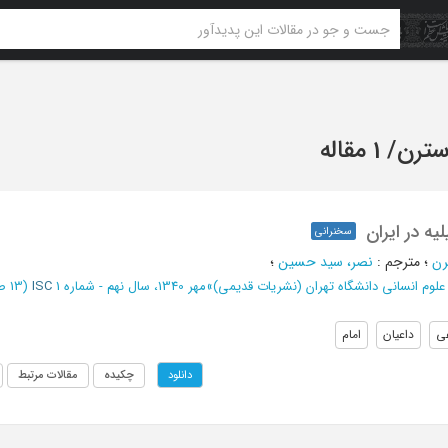
سترن
/
1 مقاله
یه در ایران
سخنرانی
رن
؛
مترجم
:
نصر، سید حسین
؛
 علوم انسانی دانشگاه تهران (نشریات قدیمی)
»
مهر 1340، سال نهم - شماره 1
ISC
(‎13 صفحه -
ی
داعیان
امام
چکیده
مقالات مرتبط
دانلود