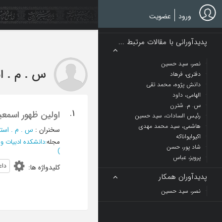
Ski
t
ورود
عضویت
mai
conten
پدیدآورانی با مقالات مرتبط ...
نصر، سید حسین
س . م . ا
دفتری، فرهاد
دانش پژوه، محمد تقی
الهامی، داود
س. م. شترن
1.
اولین ظهور اسمعیل
رئیس السادات، سید حسین
هاشمی، سید محمد مهدی
سخنران
:
س . م . است
اکیوایواناکه
مجله
:
دانشکده ادبیات و
شاد پور، حسن
)
پرویز، عباس
داع
کلیدواژه ها
:
پدیدآوران همکار
نصر، سید حسین