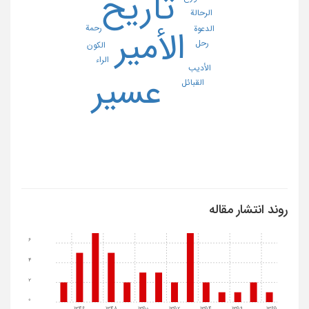
تاریخ
الرحالة
رحمة
الدعوة
الأمیر
رحل
الکون
الراء
الأدیب
عسیر
القبائل
روند انتشار مقاله
6
4
2
0
1346
1348
1350
1352
1354
1359
1365