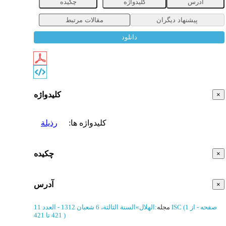
آدرس
کلیدواژه
چکیده
پیشنهاد دیگران
مقالات مرتبط
دانلود
کلیدواژه
×
کلیدواژه ها
:
رذیلة
چکیده
×
آدرس
×
(‎1 صفحه -
از
ISC
مجله
:
الهلال
»
السنة الثالثة، 6 شعبان 1312 - العدد 11
)
421 تا 421