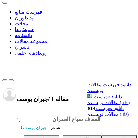
فهرست منابع
پدیدآوران
مجلات
همایش ها
دانشنامه
مجموعه مقالات
ناشران
رویدادهای علمی
دانلود فهرست مقالات
نویسنده
دانلود فهرست
1 مقاله
/
جبران یوسف
مقالات نویسنده (.xls)
دانلود فهرست
مقالات نویسنده (.ris)
العفاف سیاج العمران
ادب و هنر
1.
شاعر
:
جبران یوسف
؛