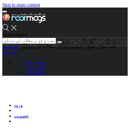
Skip to main content
Search Query
همه موارد
عنوان منبع
پدیدآوران
مقالات این پدیدآور
جستجوی
پیشرفته
فارسی
FA
العربیه
AR
EN
English
ورود
عضویت