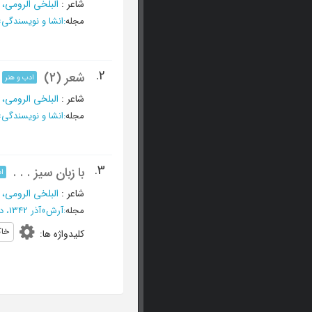
شاعر
:
البلخی الرومی، 
مجله
:
انشا و نویسندگی
»
2.
شعر (2)
ادب و هنر
شاعر
:
البلخی الرومی،
مجله
:
انشا و نویسندگی
»
3.
با زبان سیز . . .
اد
شاعر
:
البلخی الرومی،
مجله
:
آرش
»
آذر 1342، دوره اول - شماره 7
خا
کلیدواژه ها
: