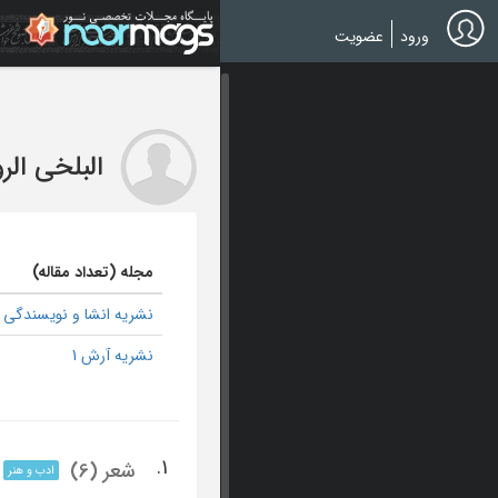
Ski
t
ورود
عضویت
mai
conten
البلخی ال
مجله (تعداد مقاله)
نشریه انشا و نویسندگی 2
نشریه آرش 1
1.
شعر (6)
ادب و هنر