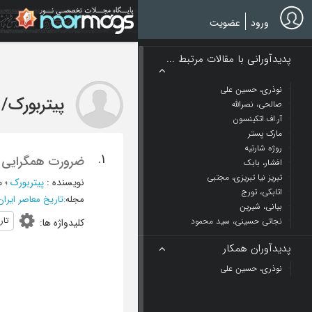
Ski
t
ورود
عضویت
mai
conten
پدیدآورانی با مقالات مرتبط ...
نوذری، حسین علی
پیتربورک
/
صالحی، نصرالله
آر.اف.اتکینسون
مارک پستر
روژه شارتیه
1.
ضرورت همگرایی جا
افشار، بابک
تبریز نیا تبریزی، مجتبی
نویسنده
:
پیتربورک
؛
م
اتابکی، تورج
مجله
:
تاریخ معاصر ایران
بیانی، شیرین
تار
نجاتی حسینی، سید محمود
کلیدواژه ها
:
پدیدآوران همکار
نوذری، حسین علی