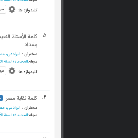
سیا
کلیدواژه ها
:
5.
کلمة الأستاذ الن
ببغداد
سخنران
:
البرادعی، م
مجله
:
المحاماة
»
السنة الثالث
عرب
کلیدواژه ها
:
6.
کلمة نقابة مصر
س
سخنران
:
البرادعی، م
مجله
:
المحاماة
»
السنة الأربعو