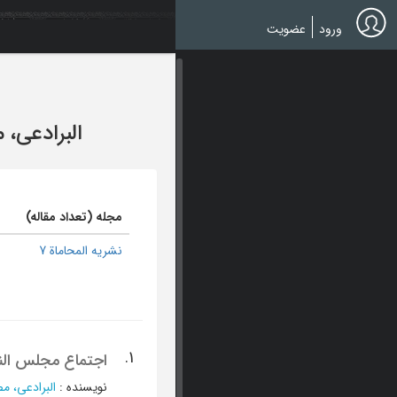
Ski
t
ورود
عضویت
mai
conten
البرادعی،
مجله (تعداد مقاله)
نشریه المحاماة 7
1.
اجتماع مجلس النقابة 
نویسنده
:
البرادعی، 