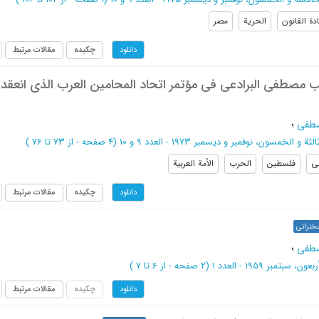
دة القانون
الحریة
مصر
چکیده
مقالات مرتبط
دانلود
قیب مصطفی البرادعی فی مؤتمر اتحاد المحامین العرب الذی انعقد
صطفی
؛
ة و الخمسون، نوفمبر و دیسمبر 1973 - العدد 9 و 10
(‎4 صفحه -
از 73 تا 76
)
ی
فلسطین
الحرب
الأمة العربیة
چکیده
مقالات مرتبط
دانلود
خنرانی
صطفی
؛
ن، سبتمبر 1959 - العدد 1
(‎2 صفحه -
از 6 تا 7
)
چکیده
مقالات مرتبط
دانلود