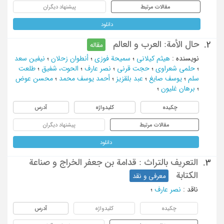
مقالات مرتبط
پیشنهاد دیگران
دانلود
حال الأمة: العرب و العالم
2.
مقاله
نویسنده
:
هیثم کیلانی
؛
سمیحة فوزی
؛
أنطوان زحلان
؛
نیفین سعد
؛
حلمی شعراوی
؛
حجت قرنی
؛
نصر عارف
؛
الحوت، شفیق
؛
طلعت
سلم
؛
یوسف صایغ
؛
عبد بلقزیز
؛
أحمد یوسف محمد
؛
محسن عوض
؛
برهان غلیون
؛
چکیده
کلیدواژه
آدرس
مقالات مرتبط
پیشنهاد دیگران
دانلود
التعریف بالتراث : قدامة بن جعفر الخراج و صناعة
3.
الکتابة
معرفی و نقد
ناقد
:
نصر عارف
؛
چکیده
کلیدواژه
آدرس