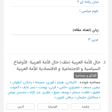
میان رشته ای 2
علوم سیاسی 1
زبان (تعداد مقاله)
عربی 3
حال الأمة العربیة (ملف) حال الأمة العربیة: الأوضاع
1.
السیاسیة و الاجتماعیة و الاقتصادیة للأمة العربیة
گفتگو و مصاحبه
مصاحبه شونده
:
الکیلانی، هیثم
؛
فوزی، سمیحة
؛
زحلان، انطوان
؛
نیفین مسعد
؛
شعراوی، حلمی
؛
قرنی، بهجت
؛
نصر عارف
؛
الحوت،
شفیق
؛
طلعت مسلم
؛
یوسف صیغ
؛
بلقزیز، عبد الإله
؛
محسن عوض
؛
میخائیل سلیمان
؛
برهان غلیون
؛
چکیده
کلیدواژه
آدرس