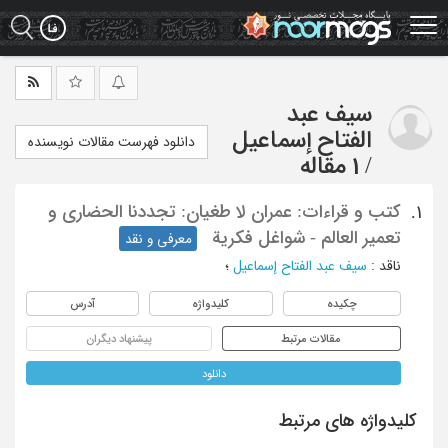
Ski
t
mai
conten
سیف عبد
الفتاح إسماعیل
دانلود فهرست مقالات نویسنده
/
1 مقاله
کتب و قراءات: عمران لا طغیان: تجددنا الحضاری و
1.
تعمیر العالم - شواغل فکریة
معرفی و نقد
ناقد
:
سیف عبد الفتاح إسماعیل
؛
چکیده
کلیدواژه
آدرس
مقالات مرتبط
پیشنهاد دیگران
دانلود
کلیدواژه های مرتبط