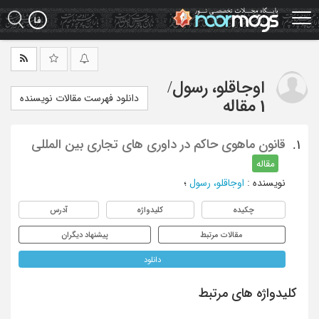
Ski
t
mai
conten
اوجاقلو، رسول
/
دانلود فهرست مقالات نویسنده
1 مقاله
قانون ماهوی حاکم در داوری های تجاری بین المللی
1.
مقاله
نویسنده
:
اوجاقلو، رسول
؛
چکیده
کلیدواژه
آدرس
مقالات مرتبط
پیشنهاد دیگران
دانلود
کلیدواژه های مرتبط