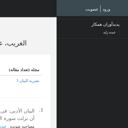
Ski
t
ورود
عضویت
mai
conten
پدیدآوران همکار
عبده زاید
الغریب، 
مجله (تعداد مقاله)
نشریه البیان 3
1.
البیان الأدبی: فی
أن نزلت سورة ال
مصاحبه شونده
:
عبده