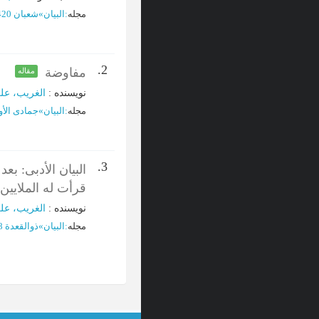
مجله
:
البیان
»
شعبان 1420 - العدد 144
2.
مفاوضة
مقاله
نویسنده
:
الغریب، عل
مجله
:
البیان
»
جمادی الأولی 1419 - ال
3.
البیان الأدبی: بع
قرأت له الملایین
نویسنده
:
الغریب، عل
مجله
:
البیان
»
ذوالقعدة 1418 - العدد 123