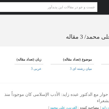
علی محمد
/
3 مقاله
موضوع (تعداد مقاله)
زبان (تعداد مقاله)
میان رشته ای 3
عربی 3
 حوار مع الدکتور عبده زاید: الأدب الإسلامی کان موجوداً منذ
شعراء
 زاید
؛
مصاحبه کننده
:
الغریب، علی محمد
؛