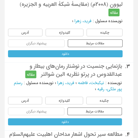
لیوون (2008م) (مقایسۀ شبکۀ العربیه و الجزیره)
مقاله
نویسنده مسئول
:
فرید، زهرا
؛
چکیده
کلیدواژه
آدرس
مقالات مرتبط
پیشنهاد دیگران
دانلود
بازنمایی جنسیت در نوشتار رمان‌های بیطار و
3.
عبدالقدوس در پرتو نظریه الین شوالتر
مقاله
نویسنده
:
نیکبخت، فاطمه
؛
فرید، زهرا
؛
نویسنده مسئول
:
رستم
پور ملکی، رقیه
؛
چکیده
کلیدواژه
آدرس
مقالات مرتبط
پیشنهاد دیگران
دانلود
مطالعه سیر تحول اشعار مداحان اهلبیت علیهم‌السلام
4.