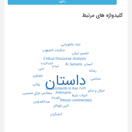
دانلود
کلیدواژه های مرتبط
نماد عاشورایی
حکایات الشعوب
تفسیر تبیان
Critical Discourse Analysis
ابتدائیت
انسان
Al Jazeera
مردم
ملی
رسانه
داستان
تصاویر
سیاسی
روانی
2022 Incidents in Iran
هدف
امثال و حکم
Antonyms
مجالس عزای حسینی
ادوات شرط
اضداد
Tebyan commentary
عبدالقدوس
الین شوالتر
کنشگران