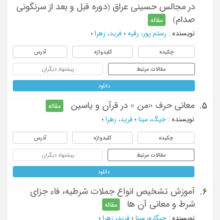
در مجالس حسینی عراق (دوره قبل و بعد از سرنگونی
صدام)
مقاله
نویسنده
:
رستم پور، رقیه
؛
فرید، زهرا
؛
چکیده
کلیدواژه
آدرس
مقالات مرتبط
پیشنهاد دیگران
دانلود
معانی حرف «من » در قرآن و یاسین
5.
مقاله
نویسنده
:
جیگ، مینا
؛
فرید، زهرا
؛
چکیده
کلیدواژه
آدرس
مقالات مرتبط
پیشنهاد دیگران
دانلود
آموزش تشخیص انواع جملات شرطیه، فاء جزای
6.
شرط و معانی آن ها
مقاله
نویسنده
:
جیگاره، مینا
؛
فرید، زهرا
؛