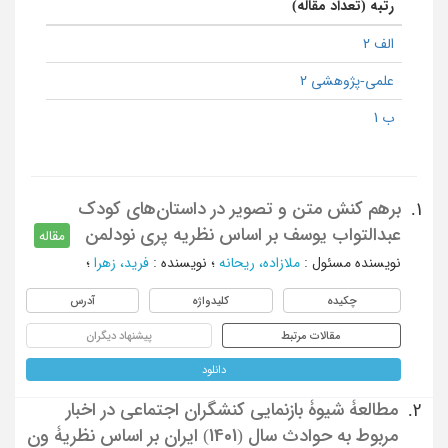
رتبه (تعداد مقاله)
الف 2
علمی-پژوهشی 2
ب 1
برهم کنش متن و تصویر در داستان‌های کودک
1.
عبدالتواب یوسف بر اساس نظریه پری نودلمن
مقاله
نویسنده مسئول
:
ملازاده، ریحانه
؛
نویسنده
:
فرید، زهرا
؛
چکیده
کلیدواژه
آدرس
مقالات مرتبط
پیشنهاد دیگران
دانلود
مطالعۀ شیوۀ بازنمایی کنشگران اجتماعی در اخبار
2.
مربوط به حوادث سال (1401) ایران بر اساس نظریۀ ون