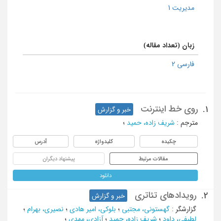
مدیریت 1
زبان (تعداد مقاله)
فارسی 2
روی خط اینترنت
1.
خبر و گزارش
مترجم
:
شریف زاده، حمید
؛
چکیده
کلیدواژه
آدرس
مقالات مرتبط
پیشنهاد دیگران
دانلود
رویدادهای تئاتری
2.
خبر و گزارش
گزارشگر
:
گهستونی، مجتبی
؛
بلوکی، امیر هادی
؛
نصیری، بهرام
؛
لطیفی، داود
؛
شریف زاده، حمید
؛
آزادی، مهدی
؛