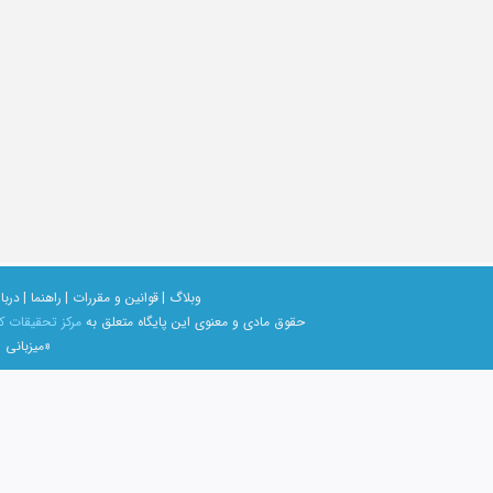
وبلاگ |
قوانین و مقررات |
راهنما |
دربار
حقوق مادی و معنوی اين پايگاه متعلق به
مرکز تحقیقات ک
«میزبانی