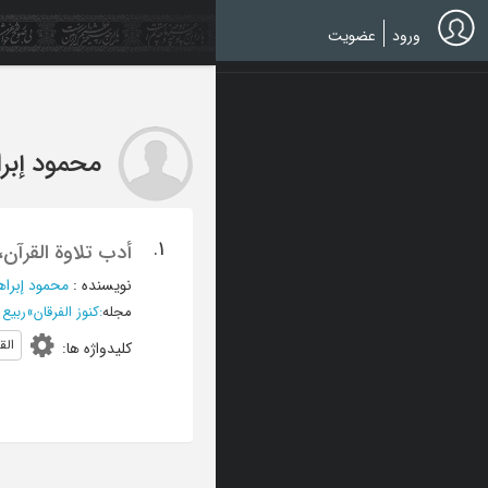
Ski
t
ورود
عضویت
mai
conten
محمود إبر
1.
أدب تلاوة القرآن،
نویسنده
:
محمود إبرا
مجله
:
کنوز الفرقان
»
ربیع الثانی
الق
کلیدواژه ها
: