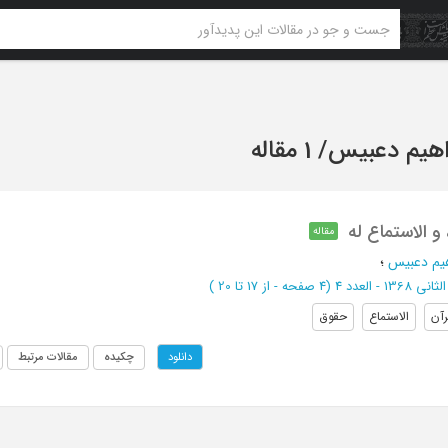
اهیم دعبیس
/
1 مقاله
 و الاستماع له
مقاله
هیم دعبیس
؛
 1368 - العدد 4
(‎4 صفحه -
از 17 تا 20
)
رآن
الاستماع
حقوق
چکیده
مقالات مرتبط
دانلود