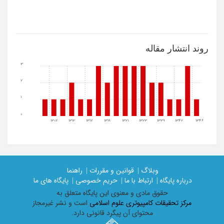
روند انتشار مقاله
3
2
1
0
1307
1312
1317
1319
1321
1323
1339
1342
1346
وبلاگ |
قوانین و مقررات |
راهنما
درباره پایگاه |
ارتباط با ما |
حریم خصوصی |
پایگاه های ما
حقوق مادی و معنوی اين پايگاه متعلق به
مرکز تحقیقات کامپیوتری علوم اسلامی
است و نشر غیرمجاز
محتوای آن پیگرد قانونی دارد.