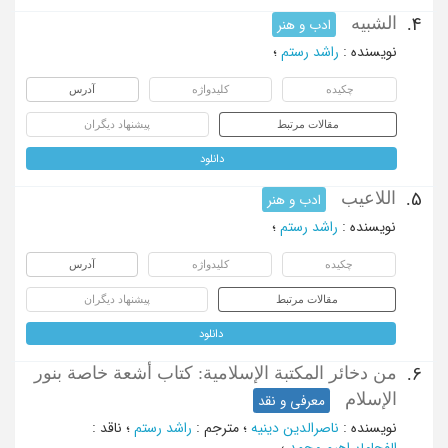
الشبیه
4.
ادب و هنر
نویسنده
:
راشد رستم
؛
چکیده
کلیدواژه
آدرس
مقالات مرتبط
پیشنهاد دیگران
دانلود
اللاعیب
5.
ادب و هنر
نویسنده
:
راشد رستم
؛
چکیده
کلیدواژه
آدرس
مقالات مرتبط
پیشنهاد دیگران
دانلود
من دخائر المکتبة الإسلامیة: کتاب أشعة خاصة بنور
6.
الإسلام
معرفی و نقد
نویسنده
:
ناصرالدین دینیه
؛
مترجم
:
راشد رستم
؛
ناقد
:
الفحامإبراهیم محمد
؛