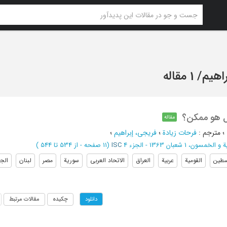
اهیم
/
1 مقاله
هل هو ممکن؟
مقاله
؛
مترجم
:
فرحات زیادة
؛
فریجی، إبراهیم
؛
مسون، 1 شعبان 1363 - الجزء 4
ISC
(‎11 صفحه -
از 534 تا 544
)
سطین
القومیة
عربیة
العراق
الاتحاد العربی
سوریة
مصر
لبنان
الجز
چکیده
مقالات مرتبط
دانلود