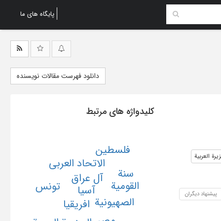
پایگاه های ما
دانلود فهرست مقالات نویسنده
کلیدواژه های مرتبط
فلسطین
یرة العربیة
الاتحاد العربی
سنة
آل عراق
القومیة
تونس
آسیا
پیشنهاد دیگران
الصهیونیة
افریقیا
مصر