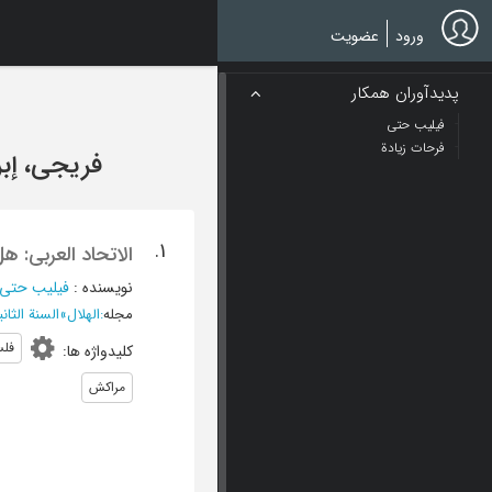
Ski
t
ورود
عضویت
mai
conten
پدیدآوران همکار
فیلیب حتی
فرحات زیادة
فریجی، إبر
1.
الاتحاد العربی: 
نویسنده
:
فیلیب حتی
مجله
:
الهلال
»
السنة الثانیة و الخ
فل
کلیدواژه ها
:
مراکش