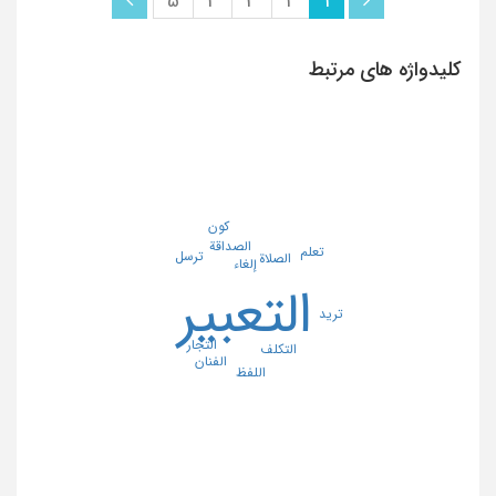
5
4
3
2
1
کلیدواژه های مرتبط
کون
الصداقة
تعلم
ترسل
الصلاة
إلغاء
التعبیر
ترید
التجار
التکلف
الفنان
اللفظ