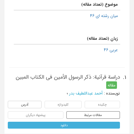
موضوع (تعداد مقاله)
میان رشته ای 46
زبان (تعداد مقاله)
عربی 46
دراسة قرآنیة: ذکر الرسول الأمین فی الکتاب المبین
1.
مقاله
نویسنده
:
أحمد عبداللطیف بدر
؛
چکیده
کلیدواژه
آدرس
مقالات مرتبط
پیشنهاد دیگران
دانلود