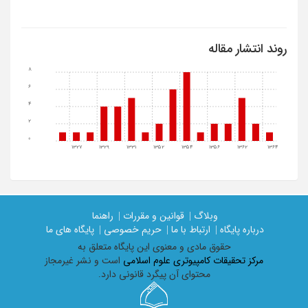
روند انتشار مقاله
8
6
4
2
0
1327
1329
1331
1352
1354
1356
1362
1364
وبلاگ |
قوانین و مقررات |
راهنما
درباره پایگاه |
ارتباط با ما |
حریم خصوصی |
پایگاه های ما
حقوق مادی و معنوی اين پايگاه متعلق به
مرکز تحقیقات کامپیوتری علوم اسلامی
است و نشر غیرمجاز
محتوای آن پیگرد قانونی دارد.