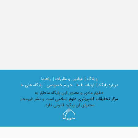
وبلاگ |
قوانین و مقررات |
راهنما
درباره پایگاه |
ارتباط با ما |
حریم خصوصی |
پایگاه های ما
حقوق مادی و معنوی اين پايگاه متعلق به
مرکز تحقیقات کامپیوتری علوم اسلامی
است و نشر غیرمجاز
محتوای آن پیگرد قانونی دارد.