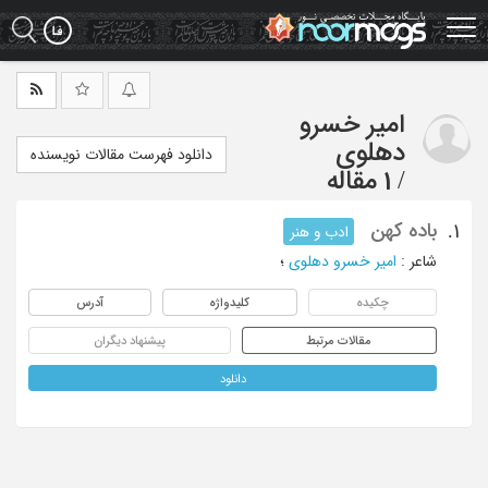
Ski
t
mai
conten
امیر خسرو
دهلوی
دانلود فهرست مقالات نویسنده
/
1 مقاله
باده کهن
1.
ادب و هنر
شاعر
:
امیر خسرو دهلوی
؛
چکیده
کلیدواژه
آدرس
مقالات مرتبط
پیشنهاد دیگران
دانلود