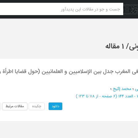
ونی
/
1 مقاله
فی المغرب جدل بین الإسلامیین و العلمانیین (حول قضایا اطرأة و
ی
؛
محمد إکیج
؛
(‎6 صفحه -
از 118 تا 123
)
چکیده
مقالات مرتبط
دانلود