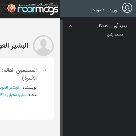
Ski
t
ورود
عضویت
mai
conten
پدیدآوران همکار
محمد إکیج
البشیر الع
1.
المسلمون العالم: 
الأسرة)
نویسنده
:
البشیر العون
مجله
:
البیان
»
شعبان 1420 - العدد 144