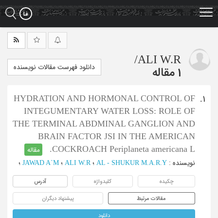
Ski
t
mai
conten
/
ALI W.R
دانلود فهرست مقالات نویسنده
1 مقاله
HYDRATION AND HORMONAL CONTROL OF
1.
INTEGUMENTARY WATER LOSS: ROLE OF
THE TERMINAL ABDMINAL GANGLION AND
BRAIN FACTOR JSI IN THE AMERICAN
COCKROACH Periplaneta americana L.
مقاله
نویسنده
:
AL - SHUKUR M.A.R.Y
؛
ALI W.R
؛
JAWAD A`M
؛
چکیده
کلیدواژه
آدرس
مقالات مرتبط
پیشنهاد دیگران
دانلود