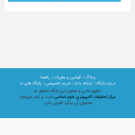
وبلاگ |
قوانین و مقررات |
راهنما
درباره پایگاه |
ارتباط با ما |
حریم خصوصی |
پایگاه های ما
حقوق مادی و معنوی اين پايگاه متعلق به
مرکز تحقیقات کامپیوتری علوم اسلامی
است و نشر غیرمجاز
محتوای آن پیگرد قانونی دارد.