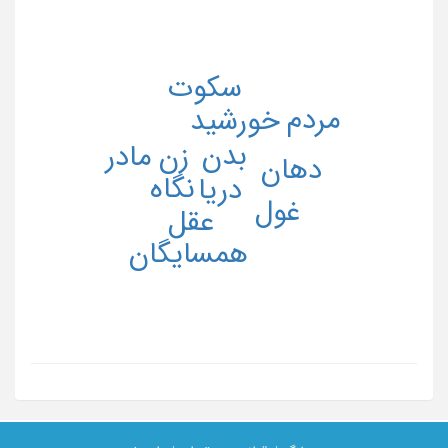
سکوت
مردم
خورشید
بدن
مادر
زن
دهان
نگاه
دریا
غول
عقل
همسایگان