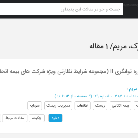
، مریم
/
1 مقاله
بیمه اتکایی در دوره توانگری II (مجموعه شرایط نظارتی ویژه شرکت های بیمه ات
مریم
؛
ه
»
اسفند 1387 - شماره 129
(‎4 صفحه -
از 13 تا 16
)
ه
بیمه اتکایی
ریسک
اطلاعات
مدیریت ریسک
سرمایه
چکیده
مقالات مرتبط
دانلود