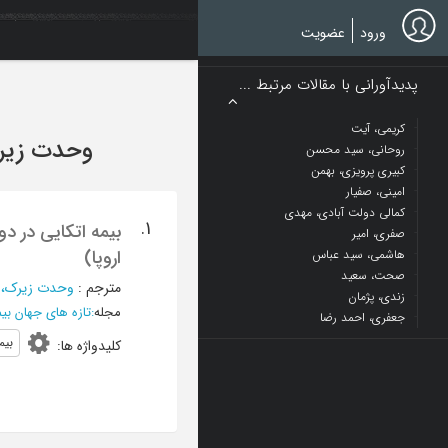
Ski
t
ورود
عضویت
mai
conten
پدیدآورانی با مقالات مرتبط ...
کریمی، آیت
وحدت زیرک
روحانی، سید محسن
کبیری پرویزی، بهمن
امینی، صفیار
کمالی دولت آبادی، مهدی
1.
صفری، امیر
اروپا)
هاشمی، سید عباس
صحت، سعید
مترجم
:
وحدت زیرک، 
زندی، پژمان
مجله
:
تازه های جهان بیم
جعفری، احمد رضا
بیم
کلیدواژه ها
: