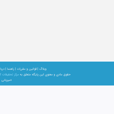
وبلاگ |
قوانین و مقررات |
راهنما |
دربار
حقوق مادی و معنوی اين پايگاه متعلق به
مرکز تحقیقات ک
«میزبانی