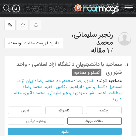
Ski
t
mai
conten
رنجبر سلیمانی،
محمد
دانلود فهرست مقالات نویسنده
/
1 مقاله
مصاحبه با دانشجویان دانشگاه آزاد اسلامی - واحد
1.
شهر ری
گفتگو و مصاحبه
مصاحبه شونده
:
نادور، رضا
؛
محمدزاده، محمد رضا
؛
ایران نژاد،
اسماعیل
؛
کشفی، امیر
؛
ابراهیمی، کامبیز
؛
نعیم، محمد رضا
؛
بیطاقت، احمد
؛
شیار، مهدی
؛
رنجبر سلیمانی، محمد
؛
اکبری معلم،
علی
؛
چکیده
کلیدواژه
آدرس
مقالات مرتبط
پیشنهاد دیگران
دانلود