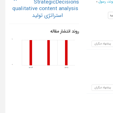
StrategicDecisions
وند، رسول
؛
qualitative content analysis
استراتژی تولید
ید
روند انتشار مقاله
1
پیشنهاد دیگران
0
1384
1399
پیشنهاد دیگران