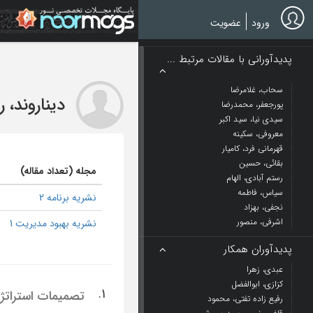
Ski
t
ورود
عضویت
mai
conten
پدیدآورانی با مقالات مرتبط ...
سحاب، غلامرضا
دیناروند، 
پورجعفر، محمدرضا
سیدی نیا، سید اکبر
معروفی، سکینه
قهرمانی فرد، کامیار
بقائی، حسین
مجله (تعداد مقاله)
رستم آبادی، الهام
سیاس، فاطمه
نشریه برنامه 2
نجفی، بهزاد
اشرفی، منصور
نشریه بهبود مدیریت 1
پدیدآوران همکار
عبدی، زهرا
کزازی، ابوالفضل
1.
تصمیمات استراتژ
رفیع زاده تفتی، محمود