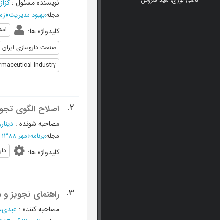
قاضی نوری، سید سروش
نویسنده مسئول
:
کزاز
مجله
:
بهبود مدیریت
»
زمستان
است
کلیدواژه ها
:
صنعت داروسازی ایران
rmaceutical Industry
2.
اصلاح الگوی تجوی
مصاحبه شونده
:
دینار
مجله
:
برنامه
»
مهر 1388 - شماره 334
دار
کلیدواژه ها
:
3.
راهنمای تجویز و 
مصاحبه کننده
:
عبدی، 