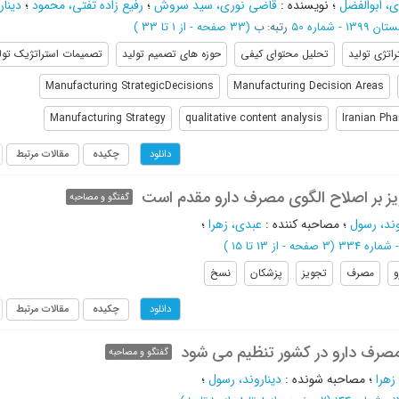
ی، ابوالفضل
؛
نویسنده
:
قاضی نوری، سید سروش
؛
رفیع زاده تفتی، محمود
؛
دینار
 1399 - شماره 50
رتبه: ب
(‎33 صفحه -
از 1 تا 33
)
راتژی تولید
تحلیل محتوای کیفی
حوزه های تصمیم تولید
تصمیمات استراتژیک تول
Manufacturing StrategicDecisions
Manufacturing Decision Areas
Manufacturing Strategy
qualitative content analysis
Iranian Pha
چکیده
مقالات مرتبط
دانلود
ز بر اصلاح الگوی مصرف دارو مقدم است
گفتگو و مصاحبه
وند، رسول
؛
مصاحبه کننده
:
عبدی، زهرا
؛
(‎3 صفحه -
از 13 تا 15
)
و
مصرف
تجویز
پزشکان
نسخ
چکیده
مقالات مرتبط
دانلود
مصرف دارو در کشور تنظیم می شود
گفتگو و مصاحبه
زهرا
؛
مصاحبه شونده
:
دیناروند، رسول
؛