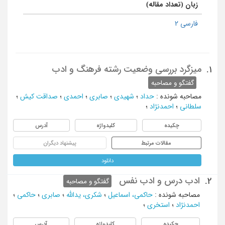
زبان (تعداد مقاله)
فارسی 2
میزگرد بررسی وضعیت رشته فرهنگ و ادب
1.
گفتگو و مصاحبه
مصاحبه شونده
:
حداد
؛
شهیدی
؛
صابری
؛
احمدی
؛
صداقت کیش
؛
سلطانی
؛
احمدنژاد
؛
چکیده
کلیدواژه
آدرس
مقالات مرتبط
پیشنهاد دیگران
دانلود
ادب درس و ادب نفس
2.
گفتگو و مصاحبه
مصاحبه شونده
:
حاکمی، اسماعیل
؛
شکری، یدالله
؛
صابری
؛
حاکمی
؛
احمدنژاد
؛
استخری
؛
چکیده
کلیدواژه
آدرس