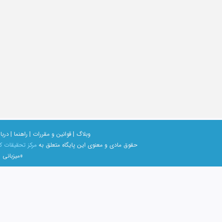
وبلاگ |
قوانین و مقررات |
راهنما |
دربار
حقوق مادی و معنوی اين پايگاه متعلق به
مرکز تحقیقات ک
«میزبانی