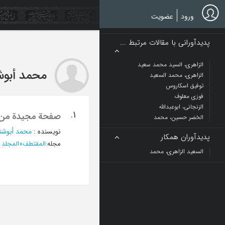
Ski
t
ورود
عضویت
mai
conten
پدیدآورانی با مقالات مرتبط ...
الزاهری، السید محمد سعید
محمد أبو
الزاهری، محمد السعید
توفیق اسکاروس
فوزی معلوف
الزنجانی، ابوعبدالله
1.
صفحة مجیدة من حا
الخضر حسین، محمد
نویسنده
:
محمد أبوش
پدیدآوران همکار
مجله
:
المقتطف
»
المجلد الخامس و
السعید الزاهری، محمد