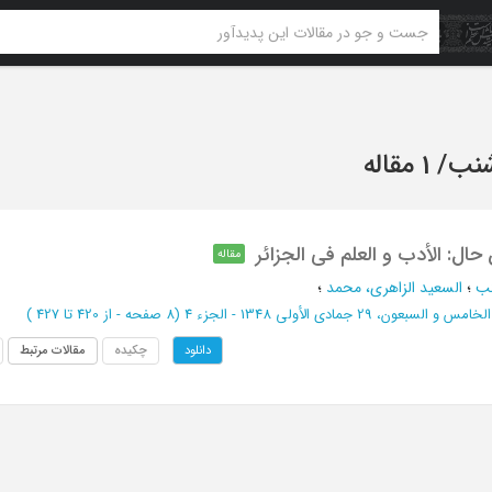
شنب
/
1 مقاله
ل: الأدب و العلم فی الجزائر
مقاله
نب
؛
السعید الزاهری، محمد
؛
 السبعون، 29 جمادی الأولی 1348 - الجزء 4
(‎8 صفحه -
از 420 تا 427
)
چکیده
مقالات مرتبط
دانلود