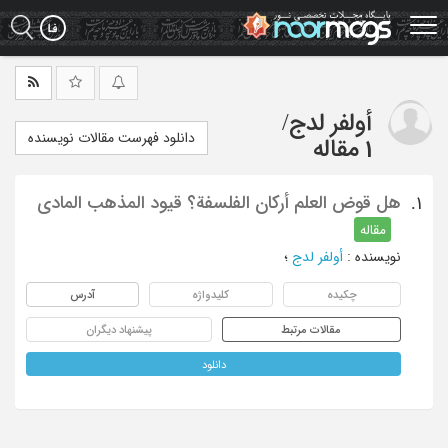
Ski
t
mai
conten
أولفر لدج
/
دانلود فهرست مقالات نویسنده
1 مقاله
هل قوض العلم أرکان الفلسفة؟ قیود المذهب المادی
1.
مقاله
نویسنده
:
أولفر لدج
؛
چکیده
کلیدواژه
آدرس
مقالات مرتبط
پیشنهاد دیگران
دانلود