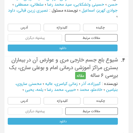
حسن
؛
حسینی ولشکلایی، سید محمد رضا
؛
سلطانی، مصطفی
؛
جوادی کهریز، اسماعیل
؛
نویسنده مسئول
:
نصیری زرین قبائی، داود
؛
چکیده
کلیدواژه
آدرس
مقالات مرتبط
پیشنهاد دیگران
دانلود
شیوع بلع جسم خارجی مری و عوارض آن در بیماران
4.
بستری مراکز آموزشی درمانی امام و بوعلی ساری، یک
بررسی 6 ساله
مقاله
نویسنده
:
کبیرزاده، آذر
؛
زمانی کیاسری، عالیه
؛
محسنی ساروی،
بنیامین
؛
خادملو، محمد
؛
حبیبی، محمد رضا
؛
یلمه، یحیی
؛
چکیده
کلیدواژه
آدرس
مقالات مرتبط
پیشنهاد دیگران
دانلود