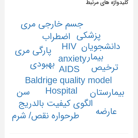
کلیدواژه های مرتبط
جسم خارجی مری
پزشکی
اضطراب
دانشجویان
HIV
پارگی مری
بیمار
anxiety
بهبودی
ترخیص
AIDS
Baldrige quality model
Hospital
سن
بیمارستان
الگوی کیفیت بالدریج
عارضه
طرحواره نقص/ شرم