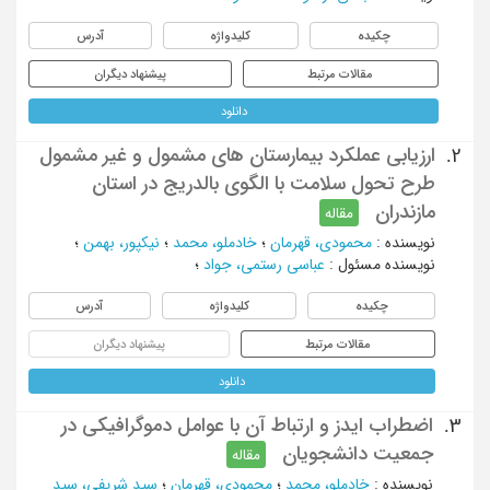
چکیده
کلیدواژه
آدرس
مقالات مرتبط
پیشنهاد دیگران
دانلود
ارزیابی عملکرد بیمارستان های مشمول و غیر مشمول
2.
طرح تحول سلامت با الگوی بالدریج در استان
مازندران
مقاله
نویسنده
:
محمودی، قهرمان
؛
خادملو، محمد
؛
نیکپور، بهمن
؛
نویسنده مسئول
:
عباسی رستمی، جواد
؛
چکیده
کلیدواژه
آدرس
مقالات مرتبط
پیشنهاد دیگران
دانلود
اضطراب ایدز و ارتباط آن با عوامل دموگرافیکی در
3.
جمعیت دانشجویان
مقاله
نویسنده
:
خادملو، محمد
؛
محمودی، قهرمان
؛
سید شریفی، سید