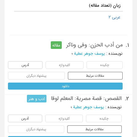
زبان (تعداد مقاله)
عربی 2
من أدب الحزن: وفی وناکر
1.
مقاله
نویسنده
:
یوسف جوهر عطیة
؛
چکیده
کلیدواژه
آدرس
مقالات مرتبط
پیشنهاد دیگران
دانلود
القصص: قصة مصریة: المعلم لوقا
2.
ادب و هنر
نویسنده
:
یوسف جوهر عطیة
؛
چکیده
کلیدواژه
آدرس
مقالات مرتبط
پیشنهاد دیگران