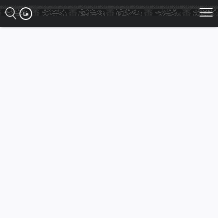
Ski
t
mai
conten