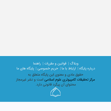
وبلاگ |
قوانین و مقررات |
راهنما
درباره پایگاه |
ارتباط با ما |
حریم خصوصی |
پایگاه های ما
حقوق مادی و معنوی اين پايگاه متعلق به
مرکز تحقیقات کامپیوتری علوم اسلامی
است و نشر غیرمجاز
محتوای آن پیگرد قانونی دارد.