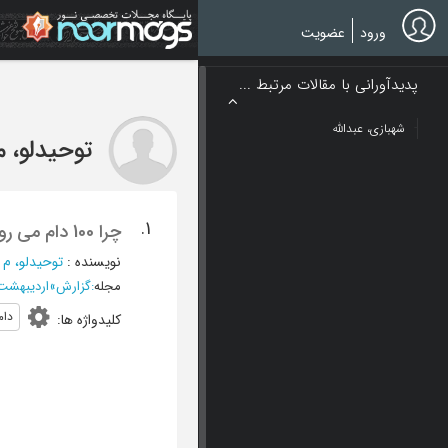
Ski
t
ورود
عضویت
mai
conten
پدیدآورانی با مقالات مرتبط ...
شهبازی، عبدالله
توحیدلو، م
1.
چرا 100 دام می رود ...!
نویسنده
:
توحیدلو، م
؛
مجله
:
گزارش
»
اردیبهشت 1382 - شماره 
دام
کلیدواژه ها
: