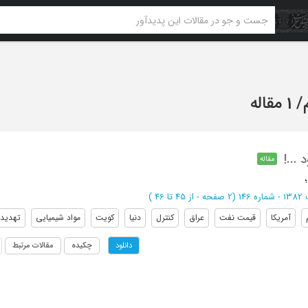
/
1 مقاله
مقاله
146
(‎2 صفحه -
از 45 تا 46
)
آمریکا
قیمت نفت
عراق
کنترل
دنیا
کویت
مواد شیمیایی
تهدید
چکیده
مقالات مرتبط
دانلود