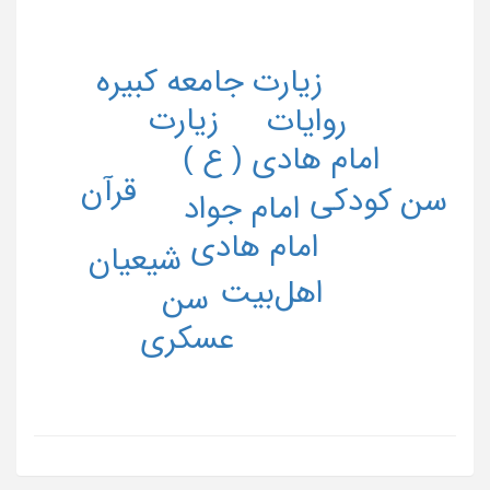
زیارت جامعه کبیره
زیارت
روایات
امام هادی ( ع )
قرآن
سن کودکی
امام جواد
امام هادی
شیعیان
اهل‌بیت
سن
عسکری