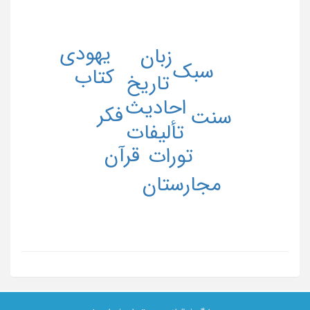
یهودی
زبان
سبک
کتاب
تاریخ
احادیث
فکر
سنت
تألیفات
قرآن
تورات
مجارستان