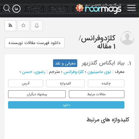
Ski
t
mai
conten
کلژدوفرانس
/
دانلود فهرست مقالات نویسنده
1 مقاله
بیاد ایگناس گلدزیهر
1.
معرفی و نقد
معرف
:
نوی ماسینیون
؛
کلژدوفرانس
؛
مترجم
:
رضوی، حسن
؛
چکیده
کلیدواژه
آدرس
مقالات مرتبط
پیشنهاد دیگران
دانلود
کلیدواژه های مرتبط