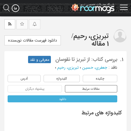
Ski
t
mai
conten
تبریزی، رحیم
/
دانلود فهرست مقالات نویسنده
1 مقاله
بررسی کتاب: از تبریز تا نقوسان
1.
معرفی و نقد
ناقد
:
جعفری، حسین
؛
تبریزی، رحیم
؛
چکیده
کلیدواژه
آدرس
مقالات مرتبط
پیشنهاد دیگران
دانلود
کلیدواژه های مرتبط