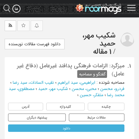
Ski
t
mai
conten
شکیب مهر،
حمید
دانلود فهرست مقالات نویسنده
/
1 مقاله
میزگرد: الزامات فرهنگی پدافند غیرعامل (دفاع غیر
1.
عامل)
گفتگو و مصاحبه
مصاحبه شونده
:
ابراهیمی، سید ابراهیم
؛
نقیب السادات، سید رضا
؛
فردرو، محسن
؛
محبی، محسن
؛
شکیب مهر، حمید
؛
مصطفوی، سید
محمد رضا
؛
متفکر، حسین
؛
چکیده
کلیدواژه
آدرس
مقالات مرتبط
پیشنهاد دیگران
دانلود