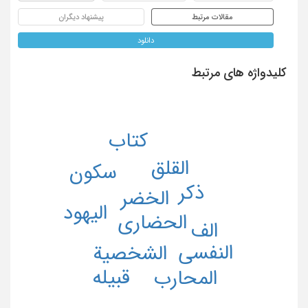
مقالات مرتبط
پیشنهاد دیگران
دانلود
کلیدواژه های مرتبط
کتاب
القلق
سکون
ذکر
الخضر
الیهود
الحضاری
الف
النفسی
الشخصیة
قبیله
المحارب