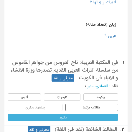
ادبیات و زبانها 2
زبان (تعداد مقاله)
عربی 9
فی المکتبة العربیة: تاج العروس من جواهر القاموس
1.
من سلسلة التراث العربی القدیم تصدرها وزارة الانشاء
و الانباء فی الکویت
معرفی و نقد
ناقد
:
العمادی، منیر
؛
چکیده
کلیدواژه
آدرس
مقالات مرتبط
پیشنهاد دیگران
دانلود
المغالط الشائعة (نقد فی اللغة)
2.
معرفی و نقد