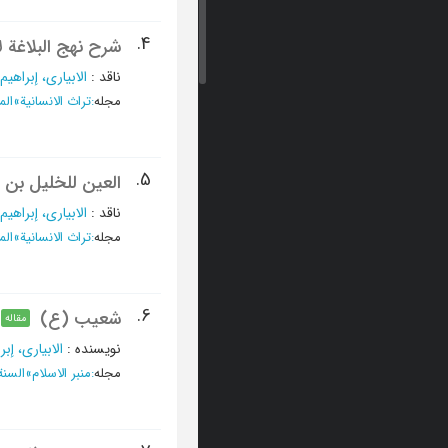
4.
شرح نهج البلاغة ل
ناقد
:
الابیاری، إبراهیم
مجله
:
تراث الانسانیة
»
الم
5.
العین للخلیل بن 
ناقد
:
الابیاری، إبراهیم
مجله
:
تراث الانسانیة
»
المجلد
6.
شعیب (ع)
مقاله
نویسنده
:
الابیاری، إبر
مجله
:
منبر الاسلام
»
السنة ا