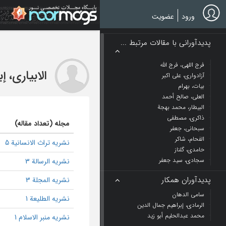
Ski
t
ورود
عضویت
mai
conten
پدیدآورانی با مقالات مرتبط ...
فرج اللهی، فرج الله
الابیاری، إ
آزادواری، علی اکبر
بیات، بهرام
العلی، صالح أحمد
البیطار، محمد بهجة
ذاکری، مصطفی
مجله (تعداد مقاله)
سبحانی، جعفر
الفحام، شاکر
نشریه تراث الانسانیة 5
حامدی، گلناز
سجادی، سید جعفر
نشریه الرسالة 3
پدیدآوران همکار
نشریه المجلة 3
سامی الدهان
نشریه الطليعة 1
الرمادی، إبراهیم جمال الدین
محمد عبدالحلیم أبو زید
نشریه منبر الاسلام 1