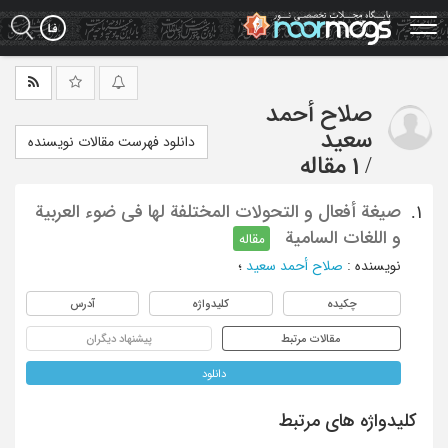
Ski
t
mai
conten
صلاح أحمد
سعید
دانلود فهرست مقالات نویسنده
/
1 مقاله
صیغة أفعال و التحولات المختلفة لها فی ضوء العربیة
1.
و اللغات السامیة
مقاله
نویسنده
:
صلاح أحمد سعید
؛
چکیده
کلیدواژه
آدرس
مقالات مرتبط
پیشنهاد دیگران
دانلود
کلیدواژه های مرتبط